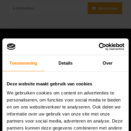
Abonneer
Toestemming
Details
Over
Deze website maakt gebruik van cookies
We gebruiken cookies om content en advertenties te
Bespanracket.nl is dé racketspecialist van Lelystad en
personaliseren, om functies voor social media te bieden
omstreken.
en om ons websiteverkeer te analyseren. Ook delen we
informatie over uw gebruik van onze site met onze
Snijdersstraat 6
partners voor social media, adverteren en analyse. Deze
8224 AA Lelystad
partners kunnen deze gegevens combineren met andere
Nederland