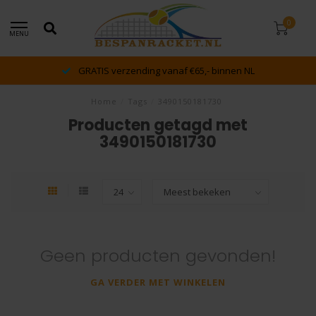
0
MENU
GRATIS verzending vanaf €65,- binnen NL
Home
/
Tags
/
3490150181730
Producten getagd met
3490150181730
Geen producten gevonden!
GA VERDER MET WINKELEN