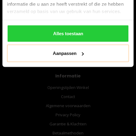
informatie die u aan ze heeft verstrekt of die ze hebben
verzameld op basis van uw gebruik van hun services.
06-57276080
info@bespanracket.nl
Alles toestaan
Aanpassen
Informatie
Openingstijden Winkel
Contact
Algemene voorwaarden
Privacy Policy
Garantie & Klachten
Betaalmethoden