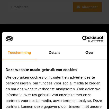
Abonneer
Toestemming
Details
Over
Deze website maakt gebruik van cookies
We gebruiken cookies om content en advertenties te
Bespanracket.nl is dé racketspecialist van Lelystad en
personaliseren, om functies voor social media te bieden
omstreken.
en om ons websiteverkeer te analyseren. Ook delen we
informatie over uw gebruik van onze site met onze
Snijdersstraat 6
partners voor social media, adverteren en analyse. Deze
8224 AA Lelystad
partners kunnen deze gegevens combineren met andere
Nederland