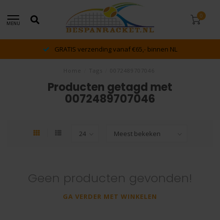
0
MENU
GRATIS verzending vanaf €65,- binnen NL
Home
/
Tags
/
0072489707046
Producten getagd met
0072489707046
Geen producten gevonden!
GA VERDER MET WINKELEN