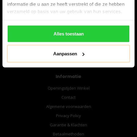
informatie die u aan ze heeft verstrekt of die ze hebben
verzameld op basis van uw gebruik van hun services.
06-57276080
info@bespanracket.nl
Alles toestaan
Aanpassen
Informatie
Openingstijden Winkel
Contact
Algemene voorwaarden
Privacy Policy
Garantie & Klachten
Betaalmethoden