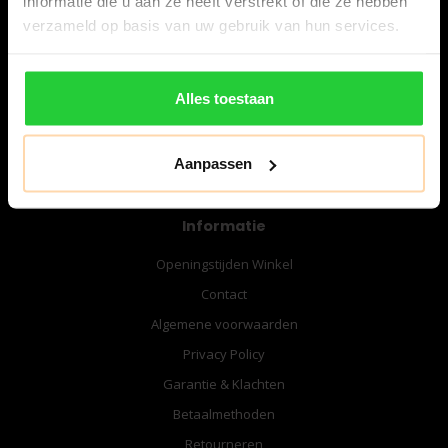
informatie die u aan ze heeft verstrekt of die ze hebben
06-57276080
verzameld op basis van uw gebruik van hun services.
info@bespanracket.nl
Alles toestaan
Aanpassen
Informatie
Openingstijden Winkel
Contact
Algemene voorwaarden
Privacy Policy
Garantie & Klachten
Betaalmethoden
Retourneren