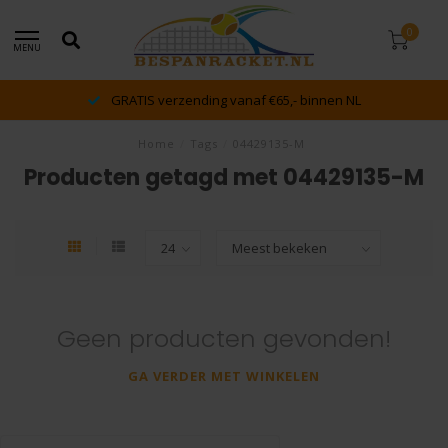
0
MENU
GRATIS verzending vanaf €65,- binnen NL
Home
/
Tags
/
04429135-M
Producten getagd met 04429135-M
Geen producten gevonden!
GA VERDER MET WINKELEN