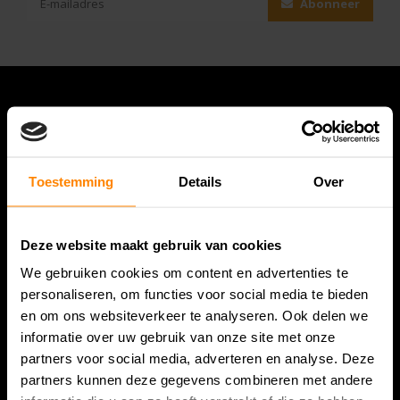
Abonneer
Toestemming
Details
Over
Deze website maakt gebruik van cookies
Bespanracket.nl is dé racketspecialist van Lelystad en
We gebruiken cookies om content en advertenties te
omstreken.
personaliseren, om functies voor social media te bieden
en om ons websiteverkeer te analyseren. Ook delen we
Snijdersstraat 6
informatie over uw gebruik van onze site met onze
8224 AA Lelystad
partners voor social media, adverteren en analyse. Deze
Nederland
partners kunnen deze gegevens combineren met andere