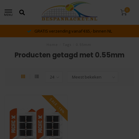
0
MENU
GRATIS verzending vanaf €65,- binnen NL
Home
/
Tags
/
0.55mm
Producten getagd met 0.55mm
SALE -18%