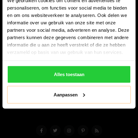
We gebruiken cookies om content en advertenties te
personaliseren, om functies voor social media te bieden
en om ons websiteverkeer te analyseren. Ook delen we
informatie over uw gebruik van onze site met onze
partners voor social media, adverteren en analyse. Deze
partners kunnen deze gegevens combineren met andere
Bespanracket.nl is dé racketspecialist van Lelystad en
informatie die u aan ze heeft verstrekt of die ze hebben
omstreken.
verzameld op basis van uw gebruik van hun services.
Snijdersstraat 6
8224 AA Lelystad
Alles toestaan
Nederland
06-57276080
Aanpassen
info@bespanracket.nl