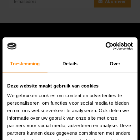
Abonneer
Toestemming
Details
Over
Deze website maakt gebruik van cookies
Bespanracket.nl is dé racketspecialist van Lelystad en
We gebruiken cookies om content en advertenties te
omstreken.
personaliseren, om functies voor social media te bieden
en om ons websiteverkeer te analyseren. Ook delen we
Snijdersstraat 6
informatie over uw gebruik van onze site met onze
8224 AA Lelystad
partners voor social media, adverteren en analyse. Deze
Nederland
partners kunnen deze gegevens combineren met andere