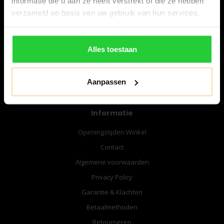
informatie die u aan ze heeft verstrekt of die ze hebben
06-57276080
verzameld op basis van uw gebruik van hun services.
info@bespanracket.nl
Alles toestaan
Aanpassen
Informatie
Openingstijden Winkel
Contact
Algemene voorwaarden
Privacy Policy
Garantie & Klachten
Betaalmethoden
Retourneren