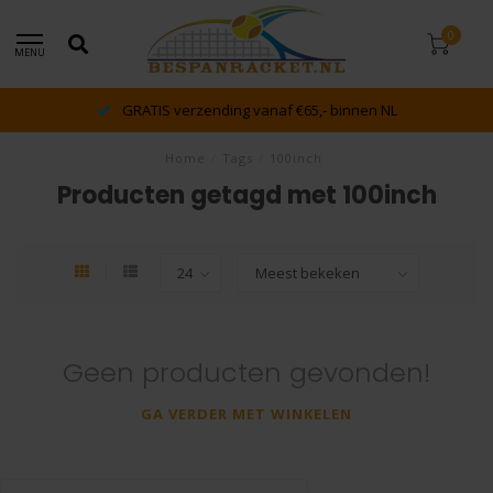
0
MENU
GRATIS verzending vanaf €65,- binnen NL
Home
/
Tags
/
100inch
Producten getagd met 100inch
Geen producten gevonden!
GA VERDER MET WINKELEN