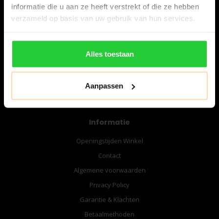
informatie die u aan ze heeft verstrekt of die ze hebben
verzameld op basis van uw gebruik van hun services.
06-57276080
info@bespanracket.nl
Alles toestaan
Aanpassen
Informatie
Openingstijden Winkel
Contact
Algemene voorwaarden
Privacy Policy
Garantie & Klachten
Betaalmethoden