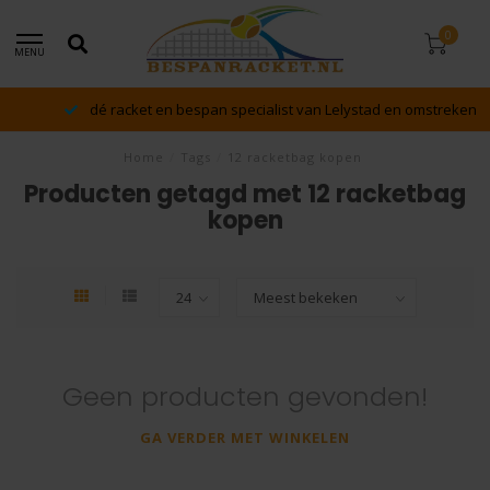
0
MENU
dé racket en bespan specialist van Lelystad en omstreken
Home
/
Tags
/
12 racketbag kopen
Producten getagd met 12 racketbag
kopen
Geen producten gevonden!
GA VERDER MET WINKELEN