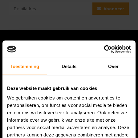
Abonneer
Toestemming
Details
Over
Deze website maakt gebruik van cookies
We gebruiken cookies om content en advertenties te
Bespanracket.nl is dé racketspecialist van Lelystad en
personaliseren, om functies voor social media te bieden
omstreken.
en om ons websiteverkeer te analyseren. Ook delen we
informatie over uw gebruik van onze site met onze
Snijdersstraat 6
partners voor social media, adverteren en analyse. Deze
8224 AA Lelystad
partners kunnen deze gegevens combineren met andere
Nederland