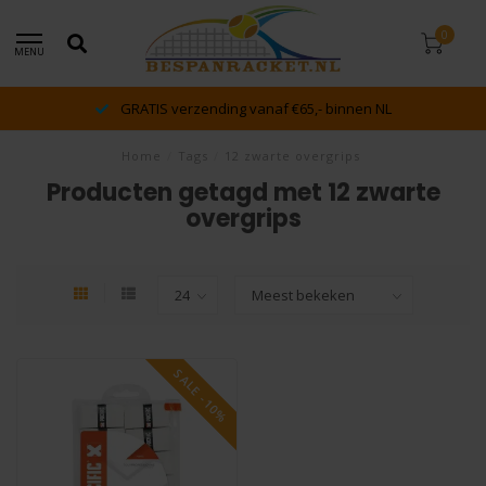
0
MENU
GRATIS verzending vanaf €65,- binnen NL
Home
/
Tags
/
12 zwarte overgrips
Producten getagd met 12 zwarte
overgrips
SALE -10%