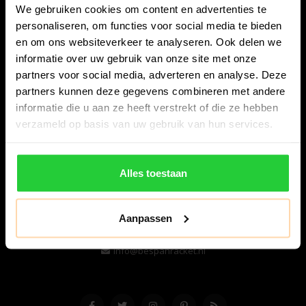
We gebruiken cookies om content en advertenties te
personaliseren, om functies voor social media te bieden
en om ons websiteverkeer te analyseren. Ook delen we
informatie over uw gebruik van onze site met onze
partners voor social media, adverteren en analyse. Deze
partners kunnen deze gegevens combineren met andere
informatie die u aan ze heeft verstrekt of die ze hebben
Bespanracket.nl is dé racketspecialist van Lelystad en
verzameld op basis van uw gebruik van hun services.
omstreken.
Snijdersstraat 6
Alles toestaan
8224 AA Lelystad
Nederland
Aanpassen
06-57276080
info@bespanracket.nl