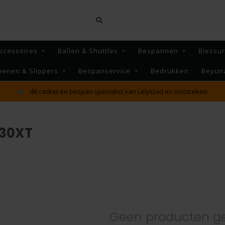
ccessoires
Ballen & Shuttles
Bespannen
Blessu
oenen & Slippers
Bespanservice
Bedrukken
Beyun
dé racket en bespan specialist van Lelystad en omstreken
130XT
Geen producten g