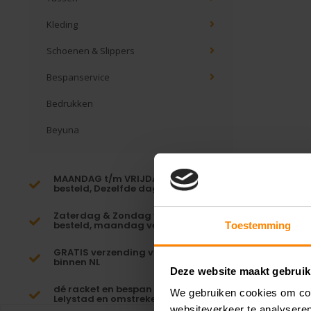
Kleding
Schoenen & Slippers
Bespanservice
Bedrukken
Beyuna
MAANDAG t/m VRIJDAG voor 16:00
besteld, Dezelfde dag verzonden!*
Zaterdag & Zondag voor 23:59
besteld, maandag verzonden!
Toestemming
GRATIS verzending vanaf €65,-
binnen NL
Deze website maakt gebruik
dé racket en bespan specialist van
We gebruiken cookies om cont
Lelystad en omstreken
websiteverkeer te analyseren