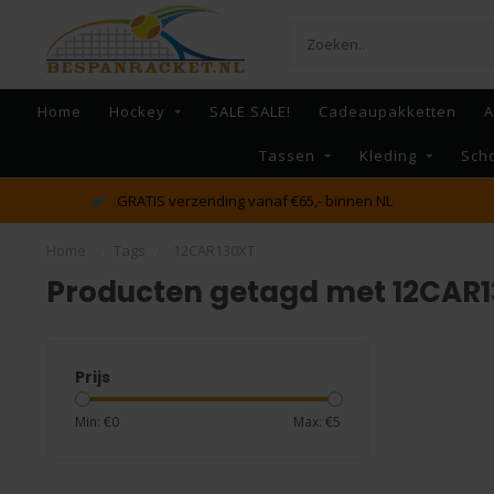
Home
Hockey
SALE SALE!
Cadeaupakketten
A
Tassen
Kleding
Sch
GRATIS verzending vanaf €65,- binnen NL
Home
/
Tags
/
12CAR130XT
Producten getagd met 12CAR
Prijs
Min: €
0
Max: €
5