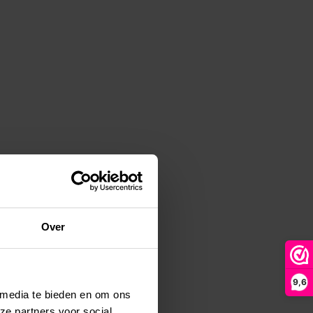
Over
9,6
 media te bieden en om ons
ze partners voor social