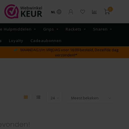
0
NL
re Hulpmiddelen
Grips
Rackets
Snaren
a
Loyalty
Cadeaubonnen
MAANDAG t/m VRIJDAG voor 16:00 besteld, Dezelfde dag
verzonden!*
evonden!