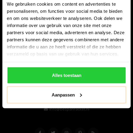
We gebruiken cookies om content en advertenties te
personaliseren, om functies voor social media te bieden
en om ons websiteverkeer te analyseren. Ook delen we
informatie over uw gebruik van onze site met onze
partners voor social media, adverteren en analyse. Deze
partners kunnen deze gegevens combineren met andere
informatie die u aan ze heeft verstrekt of die ze hebben
Bespanracket.nl is dé racketspecialist van Lelystad en
verzameld op basis van uw gebruik van hun services.
omstreken.
Snijdersstraat 6
Alles toestaan
8224 AA Lelystad
Nederland
Aanpassen
06-57276080
info@bespanracket.nl