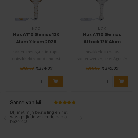
NOX
NOX
Nox AT10 Genius 12K
Nox AT10 Genius
Alum Xtrem 2026
Attack 12K Alum
Padelracket
Xtrem 2026
Samen met Agustín Tapia
Ontwikkeld in nauwe
Padelracket
ontwikkeld voor de meest
samenwerking met Agustín
veeleisende padelspelers:
Tapia, is de NOX AT10
€274,99
€249,99
€389,99
€359,99
de N..
Genius Attac..