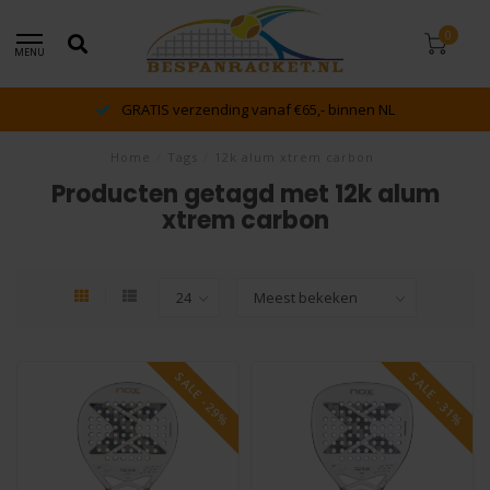
0
MENU
GRATIS verzending vanaf €65,- binnen NL
Home
/
Tags
/
12k alum xtrem carbon
Producten getagd met 12k alum
xtrem carbon
SALE -29%
SALE -31%