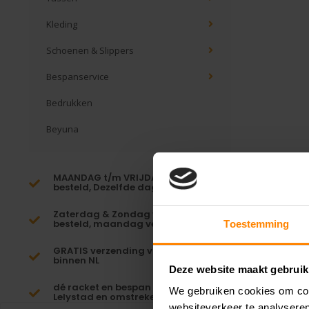
Kleding
Schoenen & Slippers
Bespanservice
Bedrukken
Beyuna
MAANDAG t/m VRIJDAG voor 16:00
besteld, Dezelfde dag verzonden!*
Zaterdag & Zondag voor 23:59
besteld, maandag verzonden!
Toestemming
GRATIS verzending vanaf €65,-
binnen NL
Deze website maakt gebruik
dé racket en bespan specialist van
We gebruiken cookies om cont
Lelystad en omstreken
websiteverkeer te analyseren