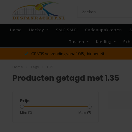
Home
Hockey
SALE SALE!
Cadeaupakketten
A
Tassen
Kleding
Sch
GRATIS verzending vanaf €65,- binnen NL
Home
/
Tags
/
1.35
Producten getagd met 1.35
Prijs
Min: €
0
Max: €
5