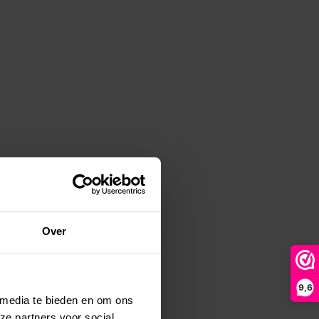
Over
9,6
 media te bieden en om ons
ze partners voor social