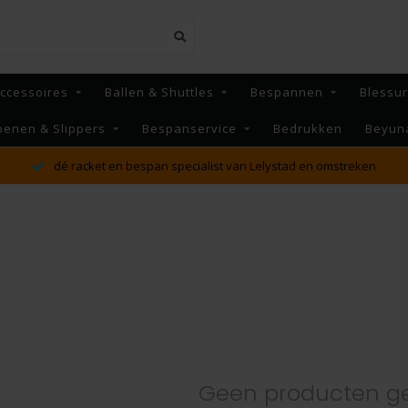
ccessoires
Ballen & Shuttles
Bespannen
Blessu
oenen & Slippers
Bespanservice
Bedrukken
Beyun
dé racket en bespan specialist van Lelystad en omstreken
Geen producten g