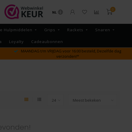
0
NL
re Hulpmiddelen
Grips
Rackets
Snaren
a
Loyalty
Cadeaubonnen
MAANDAG t/m VRIJDAG voor 16:00 besteld, Dezelfde dag
verzonden!*
evonden!