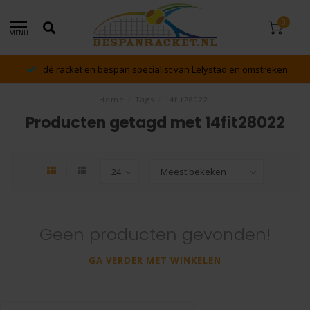
0
MENU
dé racket en bespan specialist van Lelystad en omstreken
Home
/
Tags
/
14fit28022
Producten getagd met 14fit28022
Geen producten gevonden!
GA VERDER MET WINKELEN