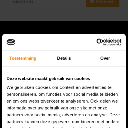
Abonneer
Toestemming
Details
Over
Deze website maakt gebruik van cookies
Bespanracket.nl is dé racketspecialist van Lelystad en
We gebruiken cookies om content en advertenties te
omstreken.
personaliseren, om functies voor social media te bieden
en om ons websiteverkeer te analyseren. Ook delen we
Snijdersstraat 6
informatie over uw gebruik van onze site met onze
8224 AA Lelystad
partners voor social media, adverteren en analyse. Deze
Nederland
partners kunnen deze gegevens combineren met andere