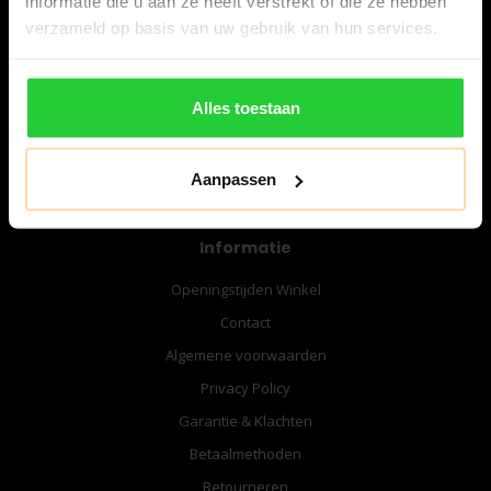
informatie die u aan ze heeft verstrekt of die ze hebben
06-57276080
verzameld op basis van uw gebruik van hun services.
info@bespanracket.nl
Alles toestaan
Aanpassen
Informatie
Openingstijden Winkel
Contact
Algemene voorwaarden
Privacy Policy
Garantie & Klachten
Betaalmethoden
Retourneren