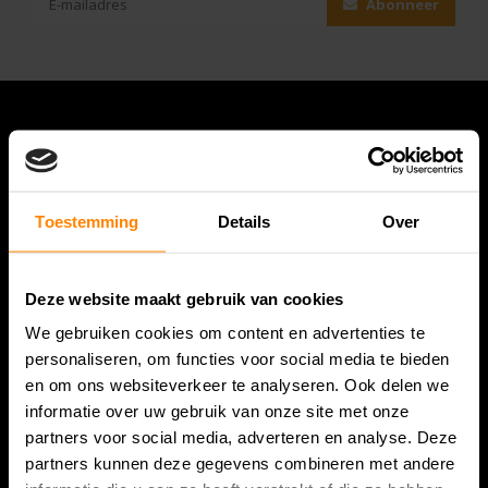
Abonneer
Toestemming
Details
Over
Deze website maakt gebruik van cookies
Bespanracket.nl is dé racketspecialist van Lelystad en
We gebruiken cookies om content en advertenties te
omstreken.
personaliseren, om functies voor social media te bieden
en om ons websiteverkeer te analyseren. Ook delen we
Snijdersstraat 6
informatie over uw gebruik van onze site met onze
8224 AA Lelystad
partners voor social media, adverteren en analyse. Deze
Nederland
partners kunnen deze gegevens combineren met andere