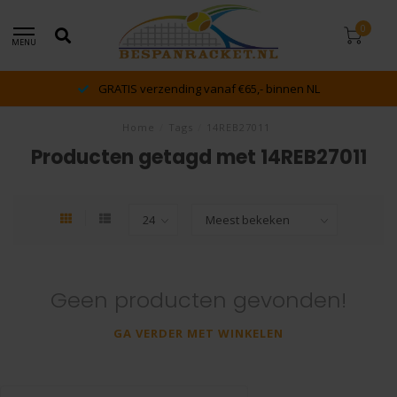
0
MENU
GRATIS verzending vanaf €65,- binnen NL
Home
/
Tags
/
14REB27011
Producten getagd met 14REB27011
Geen producten gevonden!
GA VERDER MET WINKELEN