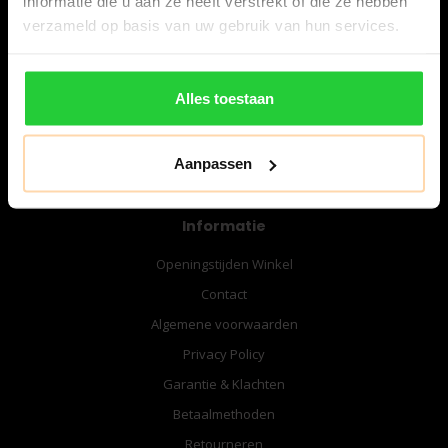
informatie die u aan ze heeft verstrekt of die ze hebben
06-57276080
verzameld op basis van uw gebruik van hun services.
info@bespanracket.nl
Alles toestaan
Aanpassen
Informatie
Openingstijden Winkel
Contact
Algemene voorwaarden
Privacy Policy
Garantie & Klachten
Betaalmethoden
Retourneren