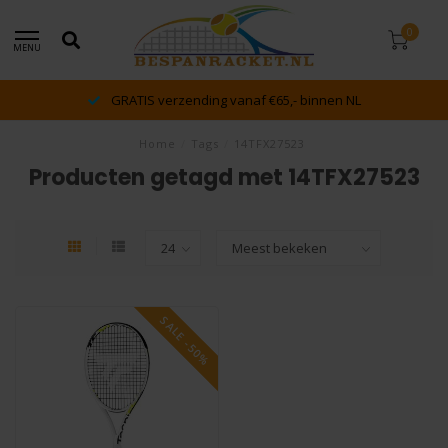
0
MENU
GRATIS verzending vanaf €65,- binnen NL
Home
/
Tags
/
14TFX27523
Producten getagd met 14TFX27523
SALE -50%