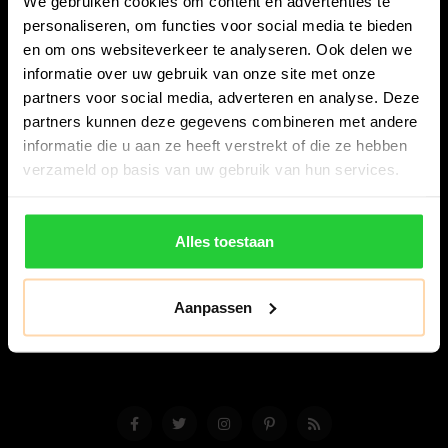
We gebruiken cookies om content en advertenties te
personaliseren, om functies voor social media te bieden
en om ons websiteverkeer te analyseren. Ook delen we
informatie over uw gebruik van onze site met onze
partners voor social media, adverteren en analyse. Deze
partners kunnen deze gegevens combineren met andere
Bespanracket.nl is dé racketspecialist van Lelystad en
informatie die u aan ze heeft verstrekt of die ze hebben
omstreken.
verzameld op basis van uw gebruik van hun services.
Snijdersstraat 6
8224 AA Lelystad
Alles toestaan
Nederland
06-57276080
Aanpassen
info@bespanracket.nl