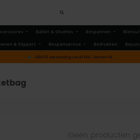
ccessoires
Ballen & Shuttles
Bespannen
Blessu
oenen & Slippers
Bespanservice
Bedrukken
Beyun
GRATIS verzending vanaf €65,- binnen NL
ketbag
Geen producten g