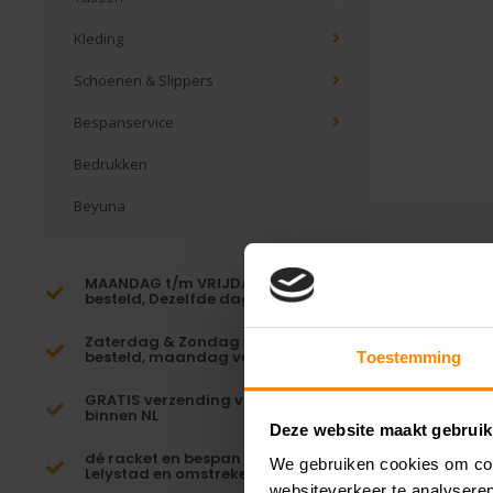
Kleding
Schoenen & Slippers
Bespanservice
Bedrukken
Beyuna
MAANDAG t/m VRIJDAG voor 16:00
besteld, Dezelfde dag verzonden!*
Zaterdag & Zondag voor 23:59
besteld, maandag verzonden!
Toestemming
GRATIS verzending vanaf €65,-
binnen NL
Deze website maakt gebruik
dé racket en bespan specialist van
We gebruiken cookies om cont
Lelystad en omstreken
websiteverkeer te analyseren