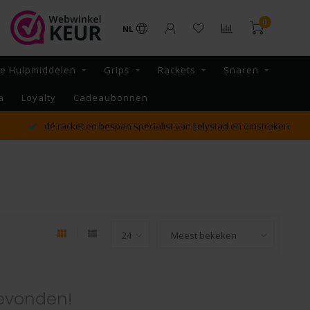
0
NL
re Hulpmiddelen
Grips
Rackets
Snaren
a
Loyalty
Cadeaubonnen
dé racket en bespan specialist van Lelystad en omstreken
evonden!