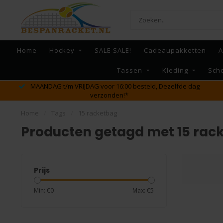
Home
Hockey
SALE SALE!
Cadeaupakketten
A
Tassen
Kleding
Sch
MAANDAG t/m VRIJDAG voor 16:00 besteld, Dezelfde dag
verzonden!*
Home
/
Tags
/
15 racketbag
Producten getagd met 15 rac
Prijs
Min: €
0
Max: €
5