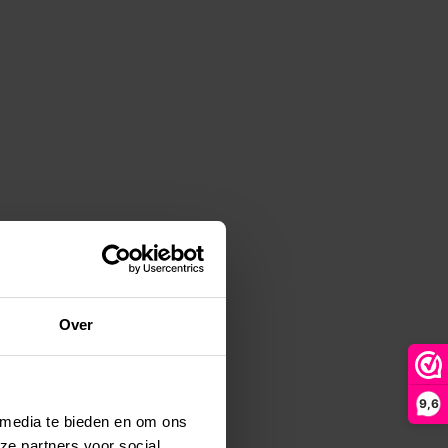
Over
9,6
 media te bieden en om ons
ze partners voor social