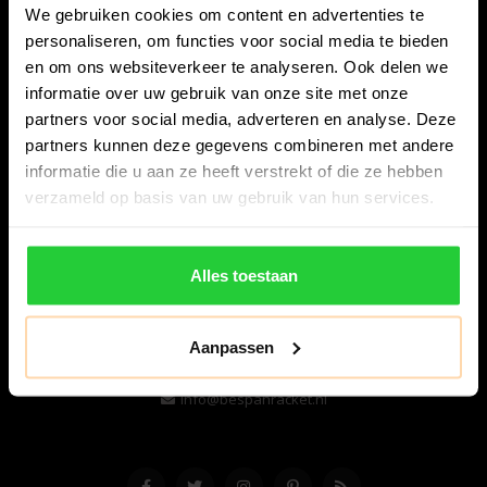
We gebruiken cookies om content en advertenties te
personaliseren, om functies voor social media te bieden
en om ons websiteverkeer te analyseren. Ook delen we
informatie over uw gebruik van onze site met onze
partners voor social media, adverteren en analyse. Deze
partners kunnen deze gegevens combineren met andere
informatie die u aan ze heeft verstrekt of die ze hebben
Bespanracket.nl is dé racketspecialist van Lelystad en
verzameld op basis van uw gebruik van hun services.
omstreken.
Snijdersstraat 6
Alles toestaan
8224 AA Lelystad
Nederland
Aanpassen
06-57276080
info@bespanracket.nl