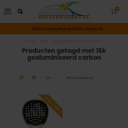
0
MENU
GRATIS verzending vanaf €65,- binnen NL
Home
/
Tags
/
16k gealuminiseerd carbon
Producten getagd met 16k
gealuminiseerd carbon
SALE -18%