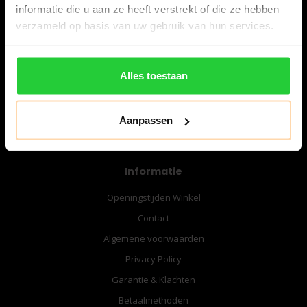
informatie die u aan ze heeft verstrekt of die ze hebben
verzameld op basis van uw gebruik van hun services.
06-57276080
info@bespanracket.nl
Alles toestaan
Aanpassen
Informatie
Openingstijden Winkel
Contact
Algemene voorwaarden
Privacy Policy
Garantie & Klachten
Betaalmethoden