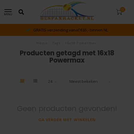
0
MENU
g vanaf €65,- binnen NL
dé racket en bespan sp
Home
/
Tags
/
16x18 Powermax
Producten getagd met 16x18
Powermax
Geen producten gevonden!
GA VERDER MET WINKELEN