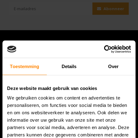
Abonneer
Toestemming
Details
Over
Deze website maakt gebruik van cookies
We gebruiken cookies om content en advertenties te
Bespanracket.nl is dé racketspecialist van Lelystad en
personaliseren, om functies voor social media te bieden
omstreken.
en om ons websiteverkeer te analyseren. Ook delen we
informatie over uw gebruik van onze site met onze
Snijdersstraat 6
partners voor social media, adverteren en analyse. Deze
8224 AA Lelystad
partners kunnen deze gegevens combineren met andere
Nederland