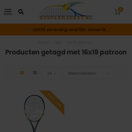
0
MENU
GRATIS verzending vanaf €65,- binnen NL
Home
/
Tags
/
16x19 patroon
Producten getagd met 16x19 patroon
SALE -10%