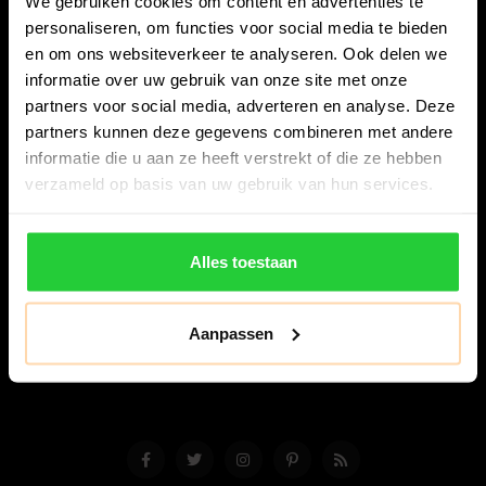
We gebruiken cookies om content en advertenties te
personaliseren, om functies voor social media te bieden
en om ons websiteverkeer te analyseren. Ook delen we
informatie over uw gebruik van onze site met onze
partners voor social media, adverteren en analyse. Deze
partners kunnen deze gegevens combineren met andere
Bespanracket.nl is dé racketspecialist van Lelystad en
informatie die u aan ze heeft verstrekt of die ze hebben
omstreken.
verzameld op basis van uw gebruik van hun services.
Snijdersstraat 6
8224 AA Lelystad
Alles toestaan
Nederland
06-57276080
Aanpassen
info@bespanracket.nl