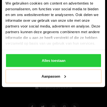
We gebruiken cookies om content en advertenties te
personaliseren, om functies voor social media te bieden
en om ons websiteverkeer te analyseren. Ook delen we
informatie over uw gebruik van onze site met onze
partners voor social media, adverteren en analyse. Deze
partners kunnen deze gegevens combineren met andere
informatie die u aan ze heeft verstrekt of die ze hebben
Bespanracket.nl is dé racketspecialist van Lelystad en
verzameld op basis van uw gebruik van hun services.
omstreken.
Snijdersstraat 6
Alles toestaan
8224 AA Lelystad
Nederland
Aanpassen
06-57276080
info@bespanracket.nl