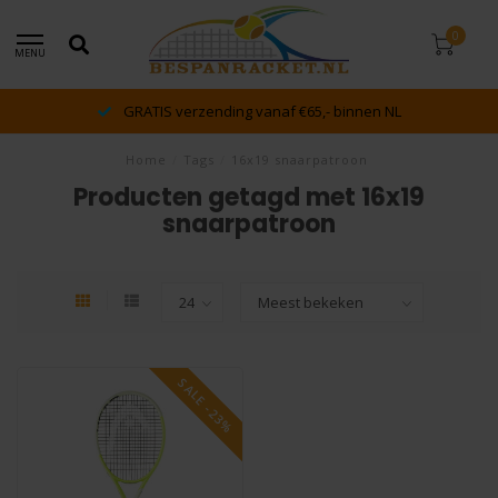
0
MENU
GRATIS verzending vanaf €65,- binnen NL
Home
/
Tags
/
16x19 snaarpatroon
Producten getagd met 16x19
snaarpatroon
SALE -23%