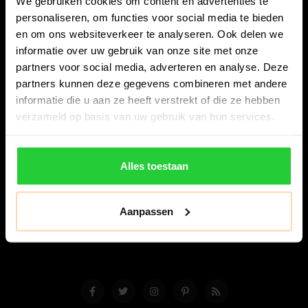
We gebruiken cookies om content en advertenties te
personaliseren, om functies voor social media te bieden
en om ons websiteverkeer te analyseren. Ook delen we
informatie over uw gebruik van onze site met onze
partners voor social media, adverteren en analyse. Deze
partners kunnen deze gegevens combineren met andere
Bespanracket.nl is dé racketspecialist van Lelystad en
informatie die u aan ze heeft verstrekt of die ze hebben
omstreken.
verzameld op basis van uw gebruik van hun services.
Snijdersstraat 6
8224 AA Lelystad
Alles toestaan
Nederland
06-57276080
Aanpassen
info@bespanracket.nl