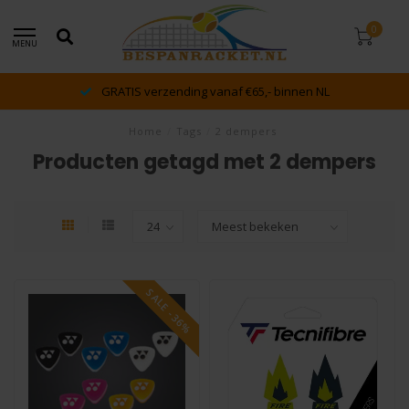
0
MENU
GRATIS verzending vanaf €65,- binnen NL
Home
/
Tags
/
2 dempers
Producten getagd met 2 dempers
SALE -36%