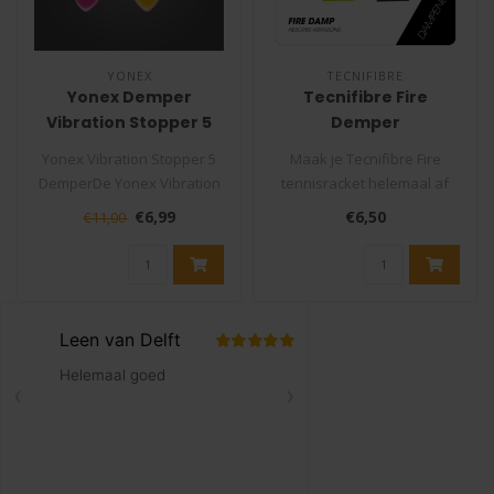
YONEX
TECNIFIBRE
Yonex Demper
Tecnifibre Fire
Vibration Stopper 5
Demper
Yonex Vibration Stopper 5
Maak je Tecnifibre Fire
DemperDe Yonex Vibration
tennisracket helemaal af
Stopper 5 is een uit drie lag..
met de Tecnifibre FIRE
€6,99
€6,50
€11,00
trilling..