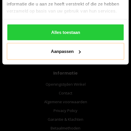
informatie die u aan ze heeft verstrekt of die ze hebben
verzameld op basis van uw gebruik van hun services.
06-57276080
info@bespanracket.nl
Alles toestaan
Aanpassen
Informatie
Openingstijden Winkel
Contact
Algemene voorwaarden
Privacy Policy
Garantie & Klachten
Betaalmethoden