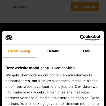
Abonneer
Toestemming
Details
Over
Deze website maakt gebruik van cookies
We gebruiken cookies om content en advertenties te
Bespanracket.nl is dé racketspecialist van Lelystad en
personaliseren, om functies voor social media te bieden
omstreken.
en om ons websiteverkeer te analyseren. Ook delen we
informatie over uw gebruik van onze site met onze
Snijdersstraat 6
partners voor social media, adverteren en analyse. Deze
8224 AA Lelystad
partners kunnen deze gegevens combineren met andere
Nederland