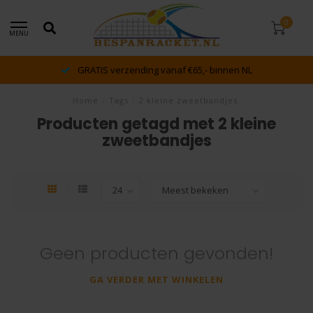
0
MENU
GRATIS verzending vanaf €65,- binnen NL
Home
/
Tags
/
2 kleine zweetbandjes
Producten getagd met 2 kleine
zweetbandjes
Geen producten gevonden!
GA VERDER MET WINKELEN