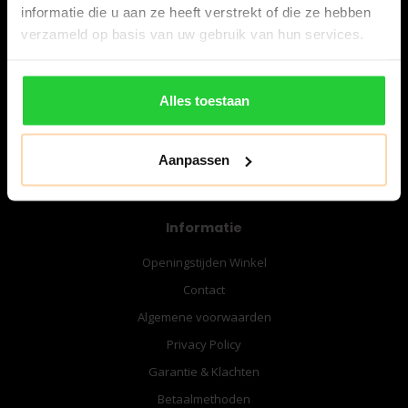
informatie die u aan ze heeft verstrekt of die ze hebben
verzameld op basis van uw gebruik van hun services.
06-57276080
info@bespanracket.nl
Alles toestaan
Aanpassen
Informatie
Openingstijden Winkel
Contact
Algemene voorwaarden
Privacy Policy
Garantie & Klachten
Betaalmethoden