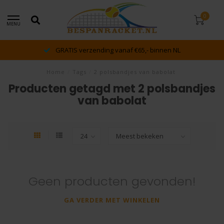
0
MENU
GRATIS verzending vanaf €65,- binnen NL
Home
/
Tags
/
2 polsbandjes van babolat
Producten getagd met 2 polsbandjes
van babolat
Geen producten gevonden!
GA VERDER MET WINKELEN