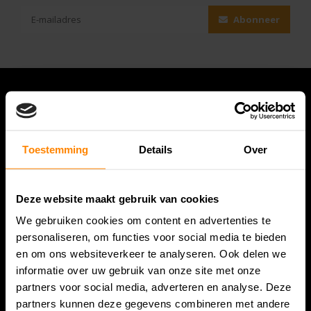
Abonneer
Toestemming
Details
Over
Deze website maakt gebruik van cookies
We gebruiken cookies om content en advertenties te
Bespanracket.nl is dé racketspecialist van Lelystad en
personaliseren, om functies voor social media te bieden
omstreken.
en om ons websiteverkeer te analyseren. Ook delen we
informatie over uw gebruik van onze site met onze
Snijdersstraat 6
partners voor social media, adverteren en analyse. Deze
8224 AA Lelystad
partners kunnen deze gegevens combineren met andere
Nederland