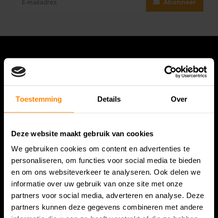
Abonneer
Toestemming
Details
Over
Deze website maakt gebruik van cookies
Bespanracket.nl is dé racketspecialist van Lelystad en
We gebruiken cookies om content en advertenties te
omstreken.
personaliseren, om functies voor social media te bieden
en om ons websiteverkeer te analyseren. Ook delen we
Snijdersstraat 6
informatie over uw gebruik van onze site met onze
8224 AA Lelystad
partners voor social media, adverteren en analyse. Deze
Nederland
partners kunnen deze gegevens combineren met andere