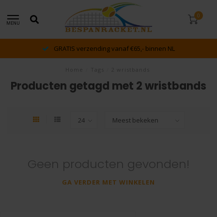
0
MENU
GRATIS verzending vanaf €65,- binnen NL
Home
/
Tags
/
2 wristbands
Producten getagd met 2 wristbands
Geen producten gevonden!
GA VERDER MET WINKELEN