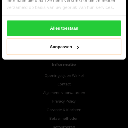
informatie die u aan ze heeft verstrekt of die ze hebben
06-57276080
verzameld op basis van uw gebruik van hun services.
info@bespanracket.nl
Alles toestaan
Aanpassen
Informatie
Openingstijden Winkel
Contact
Algemene voorwaarden
Privacy Policy
Garantie & Klachten
Betaalmethoden
Retourneren