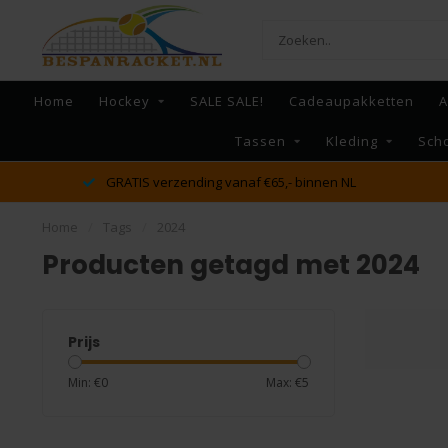
Home
Hockey
SALE SALE!
Cadeaupakketten
A
Tassen
Kleding
Sch
dé racket en bespan specialist van Lelystad en omst
Home
/
Tags
/
2024
Producten getagd met 2024
Prijs
Min: €
0
Max: €
5