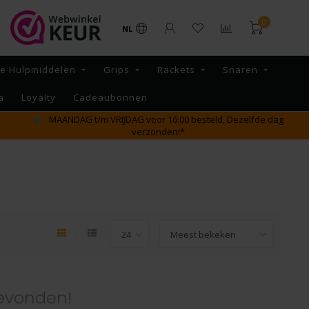
0
NL
re Hulpmiddelen
Grips
Rackets
Snaren
a
Loyalty
Cadeaubonnen
 dag
GRATIS verzending vanaf €65,- binnen NL
evonden!