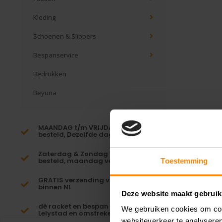
Kleding
Schoenen & Slippers
Bespanservice
Bedrukken
Beyuna
MAANDAG t/m VRIJDAG voor 16:00
besteld, Dezelfde dag verzonden!*
Zaterdag & Zondag voor 23:59
besteld, maandag verzonden!
Toestemming
GRATIS verzending vanaf €65,-
binnen NL
Deze website maakt gebruik
dé racket en bespan specialist van
We gebruiken cookies om cont
Lelystad en omstreken
websiteverkeer te analyseren