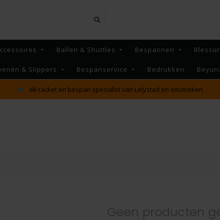
ccessoires
Ballen & Shuttles
Bespannen
Blessu
oenen & Slippers
Bespanservice
Bedrukken
Beyun
MAANDAG t/m VRIJDAG voor 16:00 besteld, Dezelfde
reken
verzonden!*
Geen producten g