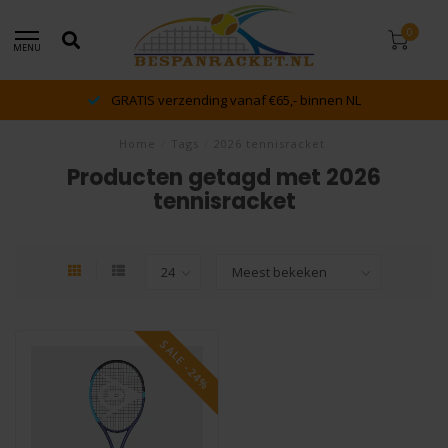
0
MENU
GRATIS verzending vanaf €65,- binnen NL
Home
/
Tags
/
2026 tennisracket
Producten getagd met 2026
tennisracket
SALE -24%