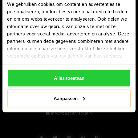
We gebruiken cookies om content en advertenties te
personaliseren, om functies voor social media te bieden
en om ons websiteverkeer te analyseren. Ook delen we
informatie over uw gebruik van onze site met onze
partners voor social media, adverteren en analyse. Deze
partners kunnen deze gegevens combineren met andere
informatie die u aan ze heeft verstrekt of die ze hebben
Bespanracket.nl is dé racketspecialist van Lelystad en
verzameld op basis van uw gebruik van hun services.
omstreken.
Snijdersstraat 6
Alles toestaan
8224 AA Lelystad
Nederland
Aanpassen
06-57276080
info@bespanracket.nl