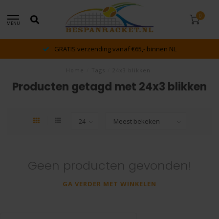
0
MENU
GRATIS verzending vanaf €65,- binnen NL
Home
/
Tags
/
24x3 blikken
Producten getagd met 24x3 blikken
Geen producten gevonden!
GA VERDER MET WINKELEN