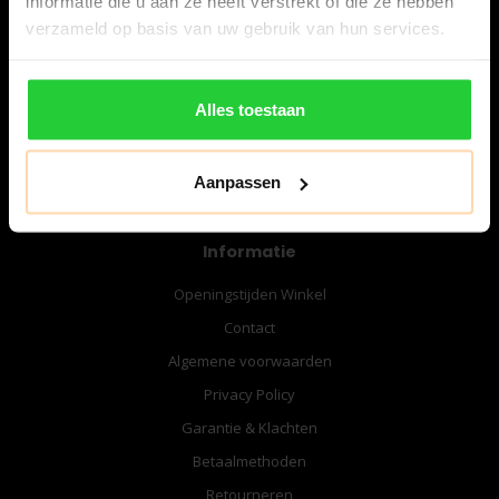
informatie die u aan ze heeft verstrekt of die ze hebben
06-57276080
verzameld op basis van uw gebruik van hun services.
info@bespanracket.nl
Alles toestaan
Aanpassen
Informatie
Openingstijden Winkel
Contact
Algemene voorwaarden
Privacy Policy
Garantie & Klachten
Betaalmethoden
Retourneren