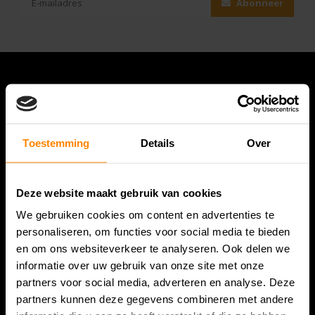
Abonneer
Toestemming
Details
Over
Deze website maakt gebruik van cookies
Bespanracket.nl is dé racketspecialist van Lelystad en
We gebruiken cookies om content en advertenties te
omstreken.
personaliseren, om functies voor social media te bieden
en om ons websiteverkeer te analyseren. Ook delen we
Snijdersstraat 6
informatie over uw gebruik van onze site met onze
8224 AA Lelystad
partners voor social media, adverteren en analyse. Deze
Nederland
partners kunnen deze gegevens combineren met andere