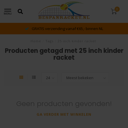
0
MENU
GRATIS verzending vanaf €65,- binnen NL
Home
/
Tags
/
25 inch kinder racket
Producten getagd met 25 inch kinder
racket
Geen producten gevonden!
GA VERDER MET WINKELEN