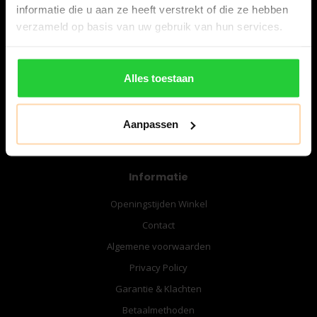
informatie die u aan ze heeft verstrekt of die ze hebben
verzameld op basis van uw gebruik van hun services.
06-57276080
info@bespanracket.nl
Alles toestaan
Aanpassen
Informatie
Openingstijden Winkel
Contact
Algemene voorwaarden
Privacy Policy
Garantie & Klachten
Betaalmethoden