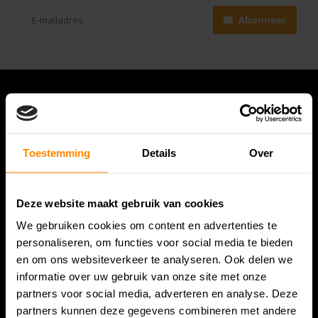
Abonneer
Toestemming
Details
Over
Deze website maakt gebruik van cookies
We gebruiken cookies om content en advertenties te
Bespanracket.nl is dé racketspecialist van Lelystad en
personaliseren, om functies voor social media te bieden
omstreken.
en om ons websiteverkeer te analyseren. Ook delen we
informatie over uw gebruik van onze site met onze
Snijdersstraat 6
partners voor social media, adverteren en analyse. Deze
8224 AA Lelystad
partners kunnen deze gegevens combineren met andere
Nederland