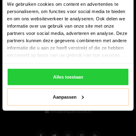
We gebruiken cookies om content en advertenties te
personaliseren, om functies voor social media te bieden
en om ons websiteverkeer te analyseren. Ook delen we
informatie over uw gebruik van onze site met onze
partners voor social media, adverteren en analyse. Deze
partners kunnen deze gegevens combineren met andere
informatie die u aan ze heeft verstrekt of die ze hebben
Bespanracket.nl is dé racketspecialist van Lelystad en
verzameld op basis van uw gebruik van hun services.
omstreken.
Snijdersstraat 6
Alles toestaan
8224 AA Lelystad
Nederland
Aanpassen
06-57276080
info@bespanracket.nl