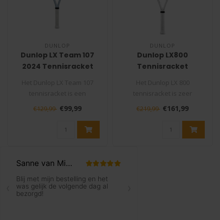
DUNLOP
DUNLOP
Dunlop LX Team 107
Dunlop LX800
2024 Tennisracket
Tennisracket
Het Dunlop LX Team 107
Het Dunlop LX 800
tennisracket is een
tennisracket is zeer
lichtgewicht en veelzijdige
vergevingsgezind dankzij
€99,99
€161,99
€129,99
€219,99
keuze voo..
het grote bladfo..