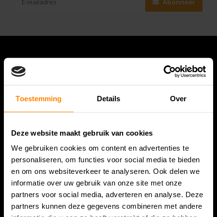
Abonneer
Toestemming
Details
Over
Deze website maakt gebruik van cookies
Bespanracket.nl is dé racketspecialist van Lelystad en
We gebruiken cookies om content en advertenties te
omstreken.
personaliseren, om functies voor social media te bieden
en om ons websiteverkeer te analyseren. Ook delen we
Snijdersstraat 6
informatie over uw gebruik van onze site met onze
8224 AA Lelystad
partners voor social media, adverteren en analyse. Deze
Nederland
partners kunnen deze gegevens combineren met andere