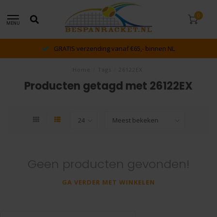
0
MENU
GRATIS verzending vanaf €65,- binnen NL
Home
/
Tags
/
26122EX
Producten getagd met 26122EX
Geen producten gevonden!
GA VERDER MET WINKELEN