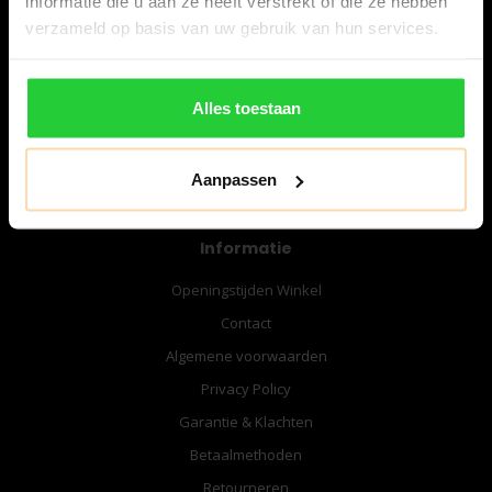
informatie die u aan ze heeft verstrekt of die ze hebben
06-57276080
verzameld op basis van uw gebruik van hun services.
info@bespanracket.nl
Alles toestaan
Aanpassen
Informatie
Openingstijden Winkel
Contact
Algemene voorwaarden
Privacy Policy
Garantie & Klachten
Betaalmethoden
Retourneren