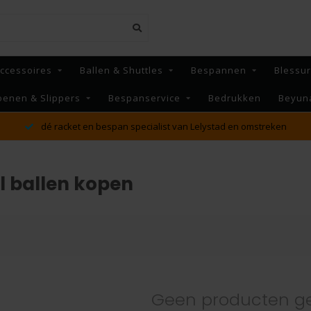
ccessoires
Ballen & Shuttles
Bespannen
Blessu
oenen & Slippers
Bespanservice
Bedrukken
Beyun
dé racket en bespan specialist van Lelystad en omstreken
l ballen kopen
Geen producten g