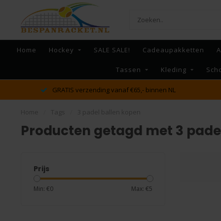
Home
Hockey
SALE SALE!
Cadeaupakketten
A
Tassen
Kleding
Sch
GRATIS verzending vanaf €65,- binnen NL
Home
/
Tags
/
3 padel ballen kopen
Producten getagd met 3 pade
Prijs
Min: €
0
Max: €
5