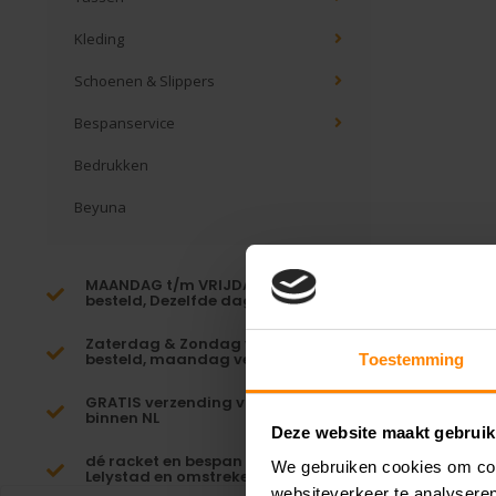
Kleding
Schoenen & Slippers
Bespanservice
Bedrukken
Beyuna
MAANDAG t/m VRIJDAG voor 16:00
besteld, Dezelfde dag verzonden!*
Zaterdag & Zondag voor 23:59
besteld, maandag verzonden!
Toestemming
GRATIS verzending vanaf €65,-
binnen NL
Deze website maakt gebruik
dé racket en bespan specialist van
We gebruiken cookies om cont
Lelystad en omstreken
websiteverkeer te analyseren