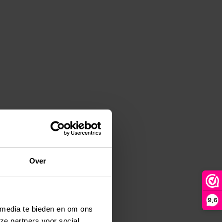
Over
9,6
 media te bieden en om ons
ze partners voor social