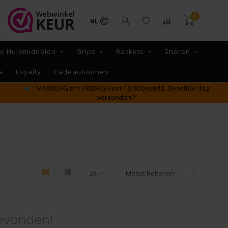
0
NL
re Hulpmiddelen
Grips
Rackets
Snaren
a
Loyalty
Cadeaubonnen
MAANDAG t/m VRIJDAG voor 16:00 besteld, Dezelfde dag
verzonden!*
evonden!