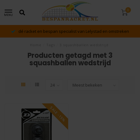
0
MENU
dé racket en bespan specialist van Lelystad en omstreken
Home
/
Tags
/
3 squashballen wedstrijd
Producten getagd met 3
squashballen wedstrijd
SALE -15%