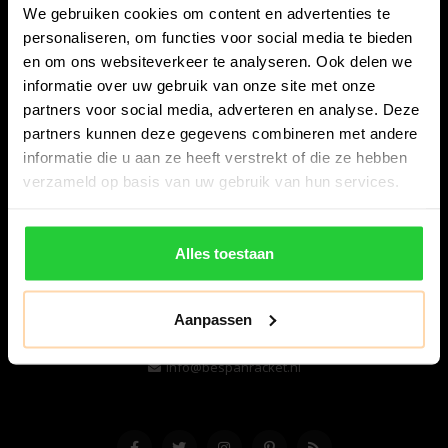
We gebruiken cookies om content en advertenties te
personaliseren, om functies voor social media te bieden
en om ons websiteverkeer te analyseren. Ook delen we
informatie over uw gebruik van onze site met onze
partners voor social media, adverteren en analyse. Deze
partners kunnen deze gegevens combineren met andere
informatie die u aan ze heeft verstrekt of die ze hebben
Bespanracket.nl is dé racketspecialist van Lelystad en
verzameld op basis van uw gebruik van hun services.
omstreken.
Snijdersstraat 6
Alles toestaan
8224 AA Lelystad
Nederland
Aanpassen
06-57276080
info@bespanracket.nl