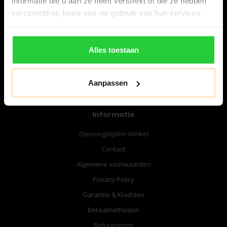
informatie die u aan ze heeft verstrekt of die ze hebben
06-57276080
verzameld op basis van uw gebruik van hun services.
info@bespanracket.nl
Alles toestaan
Aanpassen
Informatie
Openingstijden Winkel
Contact
Algemene voorwaarden
Privacy Policy
Garantie & Klachten
Betaalmethoden
Retourneren