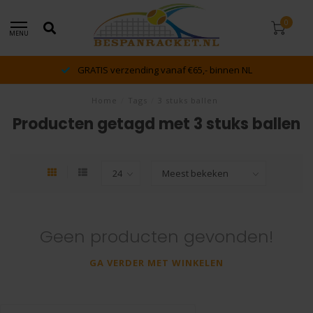
0
MENU
GRATIS verzending vanaf €65,- binnen NL
Home
/
Tags
/
3 stuks ballen
Producten getagd met 3 stuks ballen
Geen producten gevonden!
GA VERDER MET WINKELEN