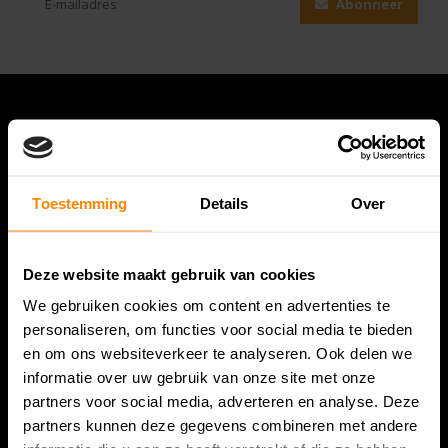
Abonneer
Toestemming
Details
Over
Deze website maakt gebruik van cookies
Bespanracket.nl is dé racketspecialist van Lelystad en
We gebruiken cookies om content en advertenties te
omstreken.
personaliseren, om functies voor social media te bieden
en om ons websiteverkeer te analyseren. Ook delen we
Snijdersstraat 6
informatie over uw gebruik van onze site met onze
8224 AA Lelystad
partners voor social media, adverteren en analyse. Deze
Nederland
partners kunnen deze gegevens combineren met andere