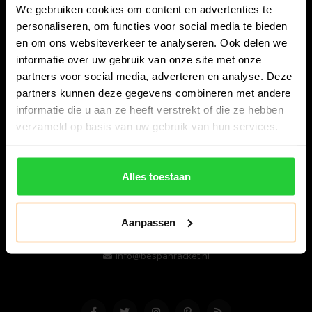
We gebruiken cookies om content en advertenties te
personaliseren, om functies voor social media te bieden
en om ons websiteverkeer te analyseren. Ook delen we
informatie over uw gebruik van onze site met onze
partners voor social media, adverteren en analyse. Deze
partners kunnen deze gegevens combineren met andere
informatie die u aan ze heeft verstrekt of die ze hebben
Bespanracket.nl is dé racketspecialist van Lelystad en
verzameld op basis van uw gebruik van hun services.
omstreken.
Snijdersstraat 6
Alles toestaan
8224 AA Lelystad
Nederland
Aanpassen
06-57276080
info@bespanracket.nl