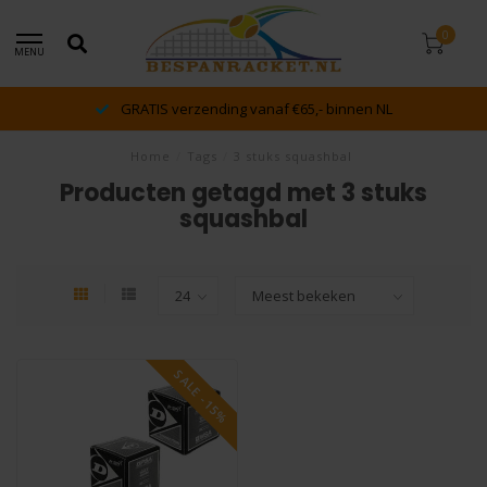
0
MENU
GRATIS verzending vanaf €65,- binnen NL
Home
/
Tags
/
3 stuks squashbal
Producten getagd met 3 stuks
squashbal
SALE -15%