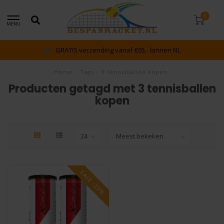
0
MENU
GRATIS verzending vanaf €65,- binnen NL
Home
/
Tags
/
3 tennisballen kopen
Producten getagd met 3 tennisballen
kopen
SALE -23%