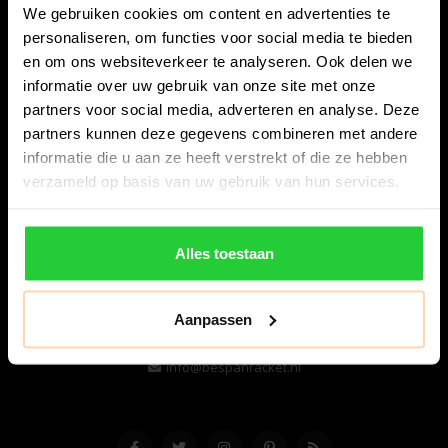
We gebruiken cookies om content en advertenties te
personaliseren, om functies voor social media te bieden
en om ons websiteverkeer te analyseren. Ook delen we
informatie over uw gebruik van onze site met onze
partners voor social media, adverteren en analyse. Deze
partners kunnen deze gegevens combineren met andere
informatie die u aan ze heeft verstrekt of die ze hebben
Bespanracket.nl is dé racketspecialist van Lelystad en
verzameld op basis van uw gebruik van hun services.
omstreken.
Snijdersstraat 6
Alles toestaan
8224 AA Lelystad
Nederland
Aanpassen
06-57276080
info@bespanracket.nl