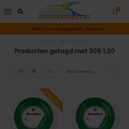
0
MENU
GRATIS verzending vanaf €65,- binnen NL
Home
/
Tags
/
305 1.20
Producten getagd met 305 1.20
SALE -39%