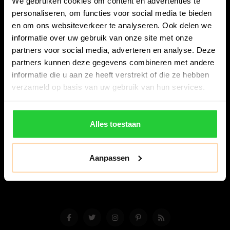
We gebruiken cookies om content en advertenties te
personaliseren, om functies voor social media te bieden
en om ons websiteverkeer te analyseren. Ook delen we
informatie over uw gebruik van onze site met onze
partners voor social media, adverteren en analyse. Deze
partners kunnen deze gegevens combineren met andere
Bespanracket.nl is dé racketspecialist van Lelystad en
informatie die u aan ze heeft verstrekt of die ze hebben
omstreken.
verzameld op basis van uw gebruik van hun services.
Snijdersstraat 6
8224 AA Lelystad
Alles toestaan
Nederland
06-57276080
Aanpassen
info@bespanracket.nl