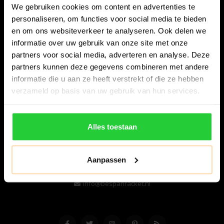
We gebruiken cookies om content en advertenties te
personaliseren, om functies voor social media te bieden
en om ons websiteverkeer te analyseren. Ook delen we
informatie over uw gebruik van onze site met onze
partners voor social media, adverteren en analyse. Deze
partners kunnen deze gegevens combineren met andere
informatie die u aan ze heeft verstrekt of die ze hebben
Bespanracket.nl is dé racketspecialist van Lelystad en
verzameld op basis van uw gebruik van hun services.
omstreken.
Snijdersstraat 6
Alles toestaan
8224 AA Lelystad
Nederland
Aanpassen
06-57276080
info@bespanracket.nl