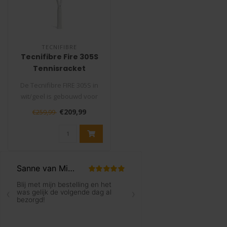
TECNIFIBRE
Tecnifibre Fire 305S
Tennisracket
De Tecnifibre FIRE 305S in
wit/geel is gebouwd voor
competitiespelers die
€209,99
€259,99
power ..