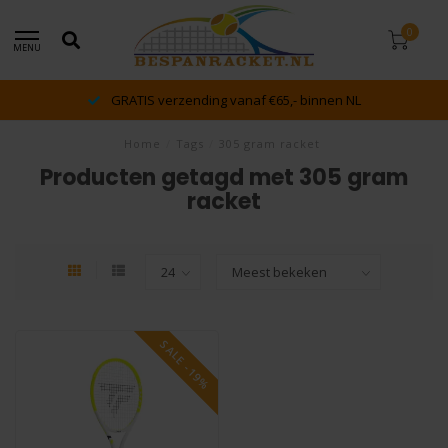
0
MENU
GRATIS verzending vanaf €65,- binnen NL
Home
/
Tags
/
305 gram racket
Producten getagd met 305 gram
racket
SALE -19%