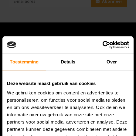
Abonneer
Toestemming
Details
Over
Deze website maakt gebruik van cookies
Bespanracket.nl is dé racketspecialist van Lelystad en
We gebruiken cookies om content en advertenties te
omstreken.
personaliseren, om functies voor social media te bieden
en om ons websiteverkeer te analyseren. Ook delen we
Snijdersstraat 6
informatie over uw gebruik van onze site met onze
8224 AA Lelystad
partners voor social media, adverteren en analyse. Deze
Nederland
partners kunnen deze gegevens combineren met andere