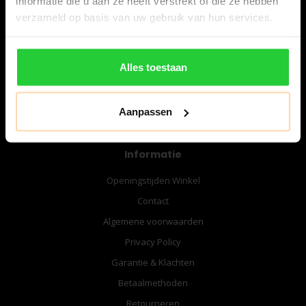
informatie die u aan ze heeft verstrekt of die ze hebben
06-57276080
verzameld op basis van uw gebruik van hun services.
info@bespanracket.nl
Alles toestaan
Aanpassen
Informatie
Openingstijden Winkel
Contact
Algemene voorwaarden
Privacy Policy
Garantie & Klachten
Betaalmethoden
Retourneren