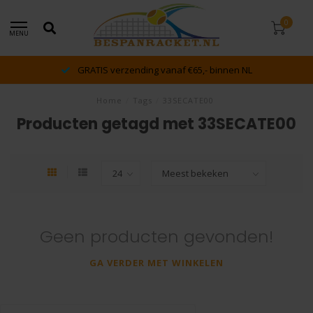
0
MENU
GRATIS verzending vanaf €65,- binnen NL
Home
/
Tags
/
33SECATE00
Producten getagd met 33SECATE00
Geen producten gevonden!
GA VERDER MET WINKELEN