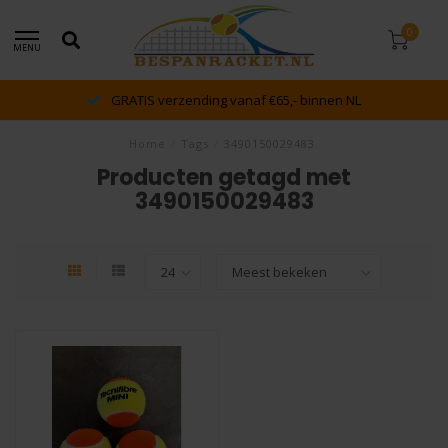
0
MENU
GRATIS verzending vanaf €65,- binnen NL
Home
/
Tags
/
3490150029483
Producten getagd met
3490150029483