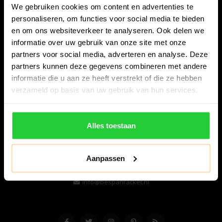
We gebruiken cookies om content en advertenties te
personaliseren, om functies voor social media te bieden
en om ons websiteverkeer te analyseren. Ook delen we
informatie over uw gebruik van onze site met onze
partners voor social media, adverteren en analyse. Deze
partners kunnen deze gegevens combineren met andere
informatie die u aan ze heeft verstrekt of die ze hebben
Bespanracket.nl is dé racketspecialist van Lelystad en
verzameld op basis van uw gebruik van hun services.
omstreken.
Snijdersstraat 6
Alles toestaan
8224 AA Lelystad
Nederland
Aanpassen
06-57276080
info@bespanracket.nl