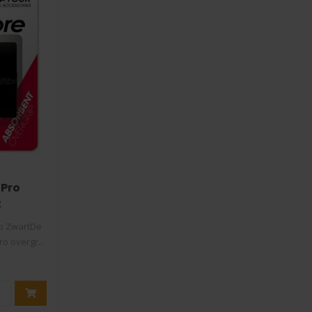
 Pro
t
ip ZwartDe
ro overgr..