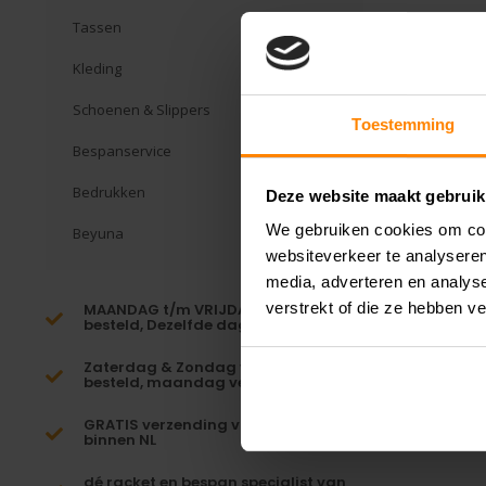
Tassen
Kleding
Schoenen & Slippers
Toestemming
Bespanservice
Bedrukken
Deze website maakt gebruik
We gebruiken cookies om cont
Beyuna
websiteverkeer te analyseren
media, adverteren en analys
verstrekt of die ze hebben v
MAANDAG t/m VRIJDAG voor 16:00
besteld, Dezelfde dag verzonden!*
Zaterdag & Zondag voor 23:59
besteld, maandag verzonden!
GRATIS verzending vanaf €65,-
binnen NL
dé racket en bespan specialist van