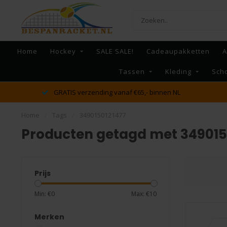
Home
Hockey
SALE SALE!
Cadeaupakketten
A
Tassen
Kleding
Sch
dé racket en bespan specialist van Lelystad en omst
Home
/
Tags
/
3490150121477
Producten getagd met 349015
Prijs
Min: €
0
Max: €
10
Merken