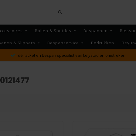
ccessoires
Ballen & Shuttles
Bespannen
Blessu
oenen & Slippers
Bespanservice
Bedrukken
Beyun
MAANDAG t/m VRIJDAG voor 16:00 besteld, Dezelfde
reken
verzonden!*
0121477