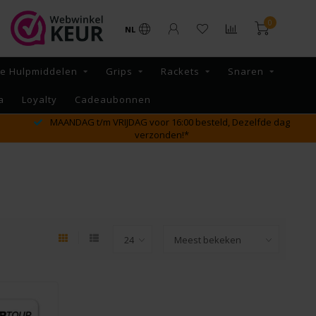
0
NL
re Hulpmiddelen
Grips
Rackets
Snaren
a
Loyalty
Cadeaubonnen
 dag
GRATIS verzending vanaf €65,- binnen NL