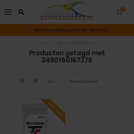
0
MENU
GRATIS verzending vanaf €65,- binnen NL
Home
/
Tags
/
3490150167376
Producten getagd met
3490150167376
SALE -25%