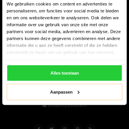
We gebruiken cookies om content en advertenties te
personaliseren, om functies voor social media te bieden
en om ons websiteverkeer te analyseren. Ook delen we
informatie over uw gebruik van onze site met onze
partners voor social media, adverteren en analyse. Deze
partners kunnen deze gegevens combineren met andere
informatie die u aan ze heeft verstrekt of die ze hebben
Bespanracket.nl is dé racketspecialist van Lelystad en
verzameld op basis van uw gebruik van hun services.
omstreken.
Snijdersstraat 6
Alles toestaan
8224 AA Lelystad
Nederland
Aanpassen
06-57276080
info@bespanracket.nl