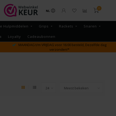
0
NL
re Hulpmiddelen
Grips
Rackets
Snaren
a
Loyalty
Cadeaubonnen
MAANDAG t/m VRIJDAG voor 16:00 besteld, Dezelfde dag
verzonden!*