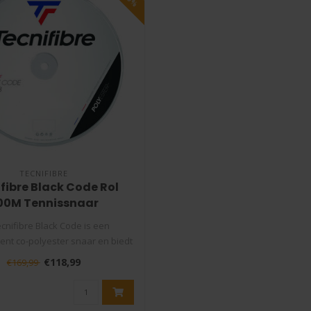
TECNIFIBRE
fibre Black Code Rol
00M Tennissnaar
cnifibre Black Code is een
nt co-polyester snaar en biedt
een o..
€118,99
€169,99