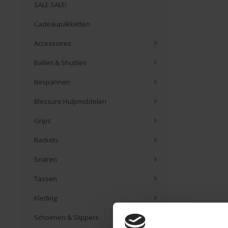
SALE SALE!
Cadeaupakketten
Accessoires
Ballen & Shuttles
Bespannen
Blessure Hulpmiddelen
Grips
Rackets
Snaren
Tassen
Kleding
Schoenen & Slippers