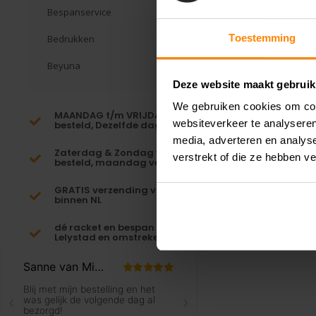
Bespanservice
Toestemming
Bedrukken
Beyuna
Deze website maakt gebruik
We gebruiken cookies om cont
MAANDAG t/m VRIJDAG voor 16:00
websiteverkeer te analyseren
besteld, Dezelfde dag verzonden!*
media, adverteren en analys
Zaterdag & Zondag voor 23:59
verstrekt of die ze hebben v
besteld, maandag verzonden!
GRATIS verzending vanaf €65,-
binnen NL
dé racket en bespan specialist van
Lelystad en omstreken