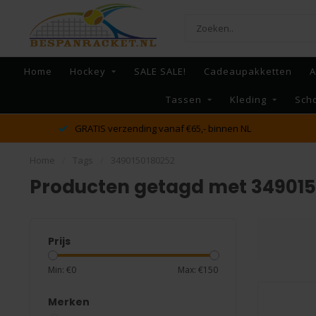
Home
Hockey
SALE SALE!
Cadeaupakketten
A
Tassen
Kleding
Sch
GRATIS verzending vanaf €65,- binnen NL
Home
/
Tags
/
3490150180252
Producten getagd met 34901
Prijs
Min: €
0
Max: €
150
Merken