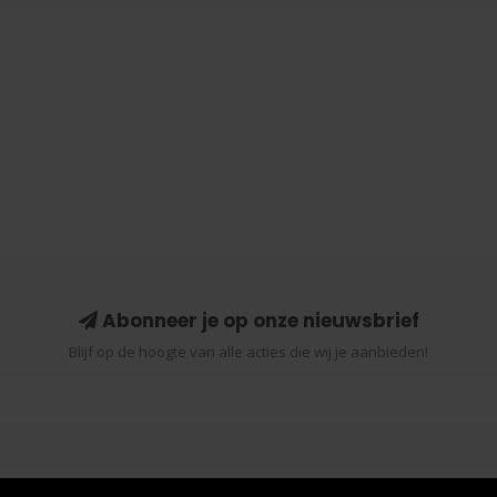
Abonneer je op onze nieuwsbrief
Blijf op de hoogte van alle acties die wij je aanbieden!