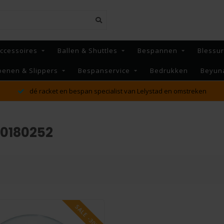
ccessoires
Ballen & Shuttles
Bespannen
Blessu
oenen & Slippers
Bespanservice
Bedrukken
Beyun
dé racket en bespan specialist van Lelystad en omstreken
50180252
SALE -30%