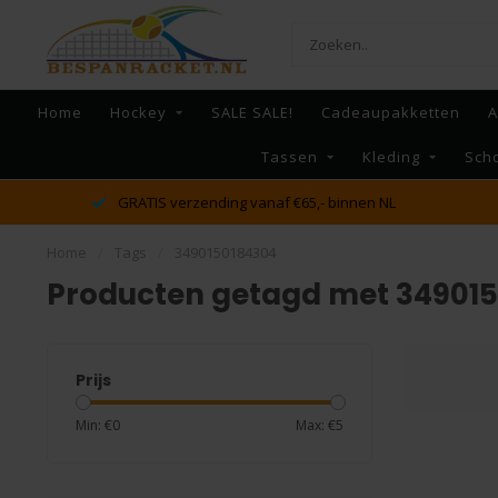
Home
Hockey
SALE SALE!
Cadeaupakketten
A
Tassen
Kleding
Sch
GRATIS verzending vanaf €65,- binnen NL
Home
/
Tags
/
3490150184304
Producten getagd met 34901
Prijs
Min: €
0
Max: €
5