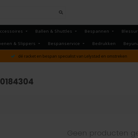
ccessoires
Ballen & Shuttles
Bespannen
Blessu
oenen & Slippers
Bespanservice
Bedrukken
Beyun
dé racket en bespan specialist van Lelystad en omstreken
50184304
Geen producten g