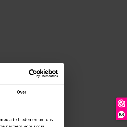
Over
9,6
 media te bieden en om ons
ze partners voor social