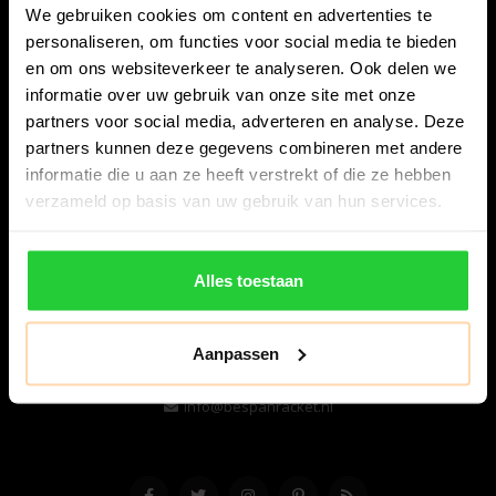
We gebruiken cookies om content en advertenties te
personaliseren, om functies voor social media te bieden
en om ons websiteverkeer te analyseren. Ook delen we
informatie over uw gebruik van onze site met onze
partners voor social media, adverteren en analyse. Deze
partners kunnen deze gegevens combineren met andere
informatie die u aan ze heeft verstrekt of die ze hebben
Bespanracket.nl is dé racketspecialist van Lelystad en
verzameld op basis van uw gebruik van hun services.
omstreken.
Snijdersstraat 6
Alles toestaan
8224 AA Lelystad
Nederland
Aanpassen
06-57276080
info@bespanracket.nl