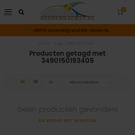
0
MENU
GRATIS verzending vanaf €65,- binnen NL
Home
/
Tags
/
3490150193405
Producten getagd met
3490150193405
Geen producten gevonden!
GA VERDER MET WINKELEN