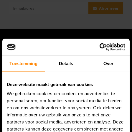
Abonneer
Toestemming
Details
Over
Deze website maakt gebruik van cookies
We gebruiken cookies om content en advertenties te
Bespanracket.nl is dé racketspecialist van Lelystad en
personaliseren, om functies voor social media te bieden
omstreken.
en om ons websiteverkeer te analyseren. Ook delen we
informatie over uw gebruik van onze site met onze
Snijdersstraat 6
partners voor social media, adverteren en analyse. Deze
8224 AA Lelystad
partners kunnen deze gegevens combineren met andere
Nederland