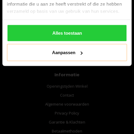
informatie die u aan ze heeft verstrekt of die ze hebben
verzameld op basis van uw gebruik van hun services.
06-57276080
info@bespanracket.nl
Alles toestaan
Aanpassen
Informatie
Openingstijden Winkel
Contact
Algemene voorwaarden
Privacy Policy
Garantie & Klachten
Betaalmethoden