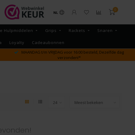
0
NL
re Hulpmiddelen
Grips
Rackets
Snaren
a
Loyalty
Cadeaubonnen
MAANDAG t/m VRIJDAG voor 16:00 besteld, Dezelfde dag
verzonden!*
evonden!