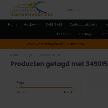
Home
Hockey
SALE SALE!
Cadeaupakketten
A
Tassen
Kleding
Sch
GRATIS verzending vanaf €65,- binnen NL
Home
/
Tags
/
3490150196376
Producten getagd met 34901
Prijs
Min: €
0
Max: €
5