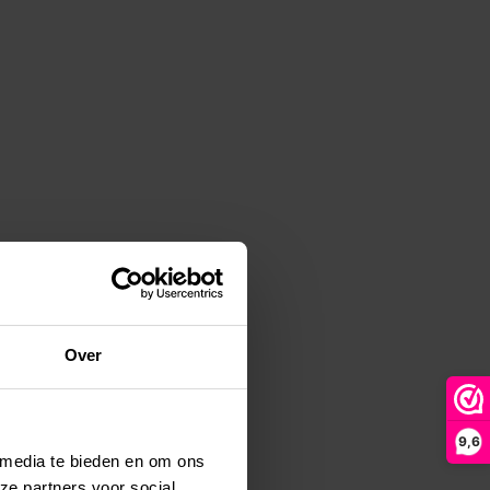
Over
9,6
 media te bieden en om ons
ze partners voor social