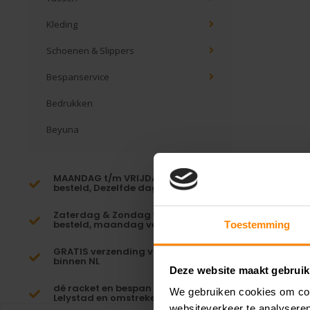
Kleding
Schoenen & Slippers
Bespanservice
Bedrukken
Beyuna
MAANDAG t/m VRIJDAG voor 16:00
besteld, Dezelfde dag verzonden!*
Zaterdag & Zondag voor 23:59
besteld, maandag verzonden!
Toestemming
GRATIS verzending vanaf €65,-
binnen NL
Deze website maakt gebruik
dé racket en bespan specialist van
We gebruiken cookies om cont
Lelystad en omstreken
websiteverkeer te analyseren