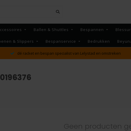
ccessoires
Ballen & Shuttles
Bespannen
Blessu
oenen & Slippers
Bespanservice
Bedrukken
Beyun
dé racket en bespan specialist van Lelystad en omstreken
50196376
Geen producten g