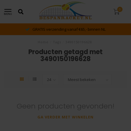
0
MENU
GRATIS verzending vanaf €65,- binnen NL
Home
/
Tags
/
3490150196628
Producten getagd met
3490150196628
Geen producten gevonden!
GA VERDER MET WINKELEN