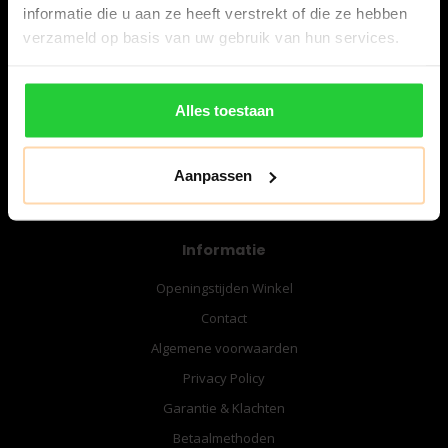
informatie die u aan ze heeft verstrekt of die ze hebben
verzameld op basis van uw gebruik van hun services.
06-57276080
info@bespanracket.nl
Alles toestaan
Aanpassen
Informatie
Openingstijden Winkel
Contact
Algemene voorwaarden
Privacy Policy
Garantie & Klachten
Betaalmethoden