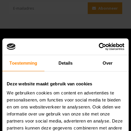
Abonneer
Toestemming
Details
Over
Deze website maakt gebruik van cookies
We gebruiken cookies om content en advertenties te
Bespanracket.nl is dé racketspecialist van Lelystad en
personaliseren, om functies voor social media te bieden
omstreken.
en om ons websiteverkeer te analyseren. Ook delen we
informatie over uw gebruik van onze site met onze
Snijdersstraat 6
partners voor social media, adverteren en analyse. Deze
8224 AA Lelystad
partners kunnen deze gegevens combineren met andere
Nederland