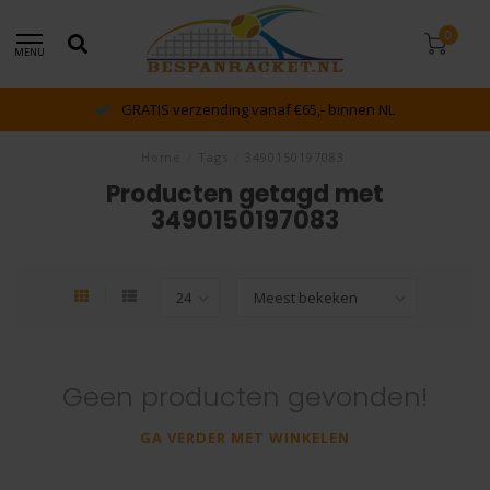
0
MENU
GRATIS verzending vanaf €65,- binnen NL
Home
/
Tags
/
3490150197083
Producten getagd met
3490150197083
Geen producten gevonden!
GA VERDER MET WINKELEN