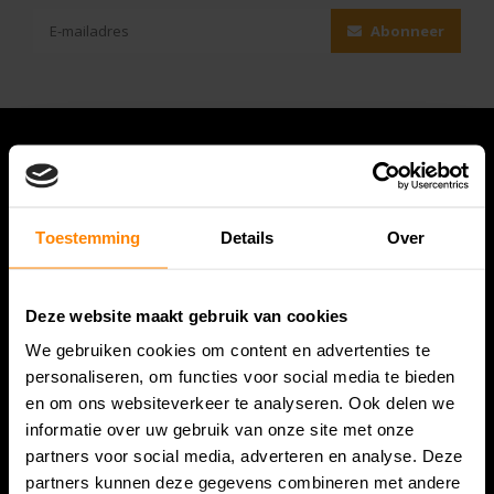
Abonneer
Toestemming
Details
Over
Deze website maakt gebruik van cookies
We gebruiken cookies om content en advertenties te
Bespanracket.nl is dé racketspecialist van Lelystad en
personaliseren, om functies voor social media te bieden
omstreken.
en om ons websiteverkeer te analyseren. Ook delen we
informatie over uw gebruik van onze site met onze
Snijdersstraat 6
partners voor social media, adverteren en analyse. Deze
8224 AA Lelystad
partners kunnen deze gegevens combineren met andere
Nederland