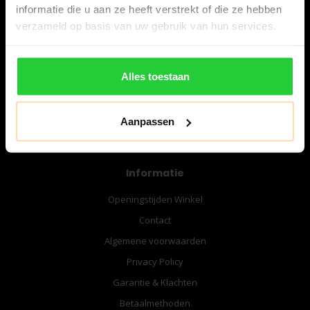
informatie die u aan ze heeft verstrekt of die ze hebben
verzameld op basis van uw gebruik van hun services.
06-57276080
info@bespanracket.nl
Alles toestaan
Aanpassen
Informatie
Openingstijden Winkel
Contact
Algemene voorwaarden
Privacy Policy
Garantie & Klachten
Betaalmethoden