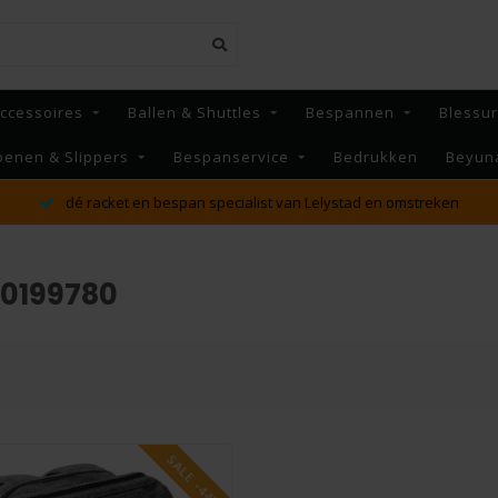
ccessoires
Ballen & Shuttles
Bespannen
Blessu
oenen & Slippers
Bespanservice
Bedrukken
Beyun
MAANDAG t/m VRIJDAG voor 16:00 besteld, Dezelfde dag
verzonden!*
50199780
SALE -44%