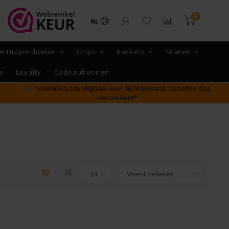
0
NL
re Hulpmiddelen
Grips
Rackets
Snaren
a
Loyalty
Cadeaubonnen
GRATIS verzending vanaf €65,- binnen NL