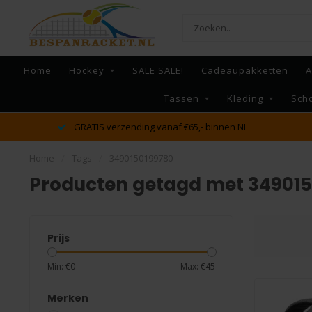
Home
Hockey
SALE SALE!
Cadeaupakketten
A
Tassen
Kleding
Sch
dé racket en bespan specialist van Lelystad en omstreken
Home
/
Tags
/
3490150199780
Producten getagd met 34901
Prijs
Min: €
0
Max: €
45
Merken