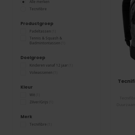
Alle merken
Tecnifibre
Productgroep
Padeltassen
(1)
Tennis & Squash &
Badmintontassen
(1)
Doelgroep
Kinderen vanaf 12 jaar
(1)
Volwassenen
(1)
Tecnif
Kleur
Wit
(1)
Tecnifib
Zilver/Grijs
(1)
Duurzaam 
Merk
Tecnifibre
(1)