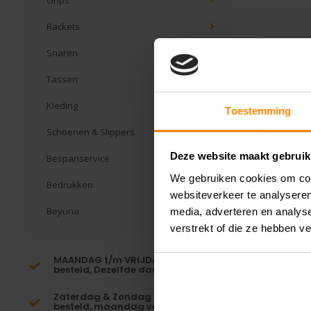
Grips
Rackets
Snaren
Tassen
Kleding
Toestemming
Schoenen & Slippers
Deze website maakt gebruik
Bespanservice
We gebruiken cookies om cont
Bedrukken
websiteverkeer te analyseren
Beyuna
media, adverteren en analys
verstrekt of die ze hebben v
MAANDAG t/m VRIJDAG voor 16:00
besteld, Dezelfde dag verzonden!*
Zaterdag & Zondag voor 23:59
besteld, maandag verzonden!