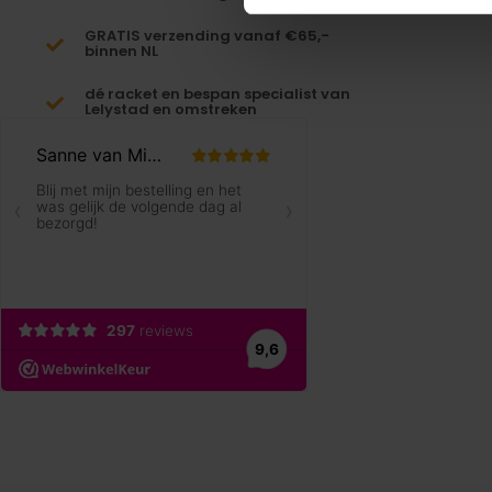
GRATIS verzending vanaf €65,-
binnen NL
dé racket en bespan specialist van
Lelystad en omstreken