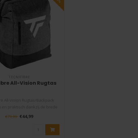
TECNIFIBRE
ibre All-Vision Rugtas
re All-Vision Rugtas/Backpack
en praktisch dankzij de brede
op..
€44,99
€79,99