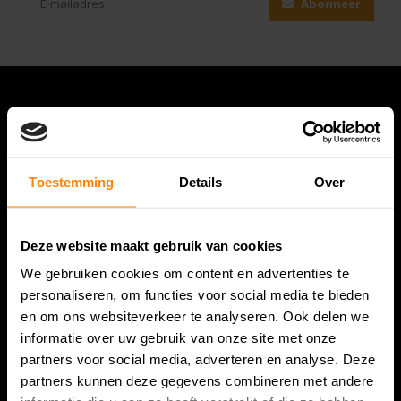
Abonneer
Toestemming
Details
Over
Deze website maakt gebruik van cookies
Bespanracket.nl is dé racketspecialist van Lelystad en
We gebruiken cookies om content en advertenties te
omstreken.
personaliseren, om functies voor social media te bieden
en om ons websiteverkeer te analyseren. Ook delen we
Snijdersstraat 6
informatie over uw gebruik van onze site met onze
8224 AA Lelystad
partners voor social media, adverteren en analyse. Deze
Nederland
partners kunnen deze gegevens combineren met andere