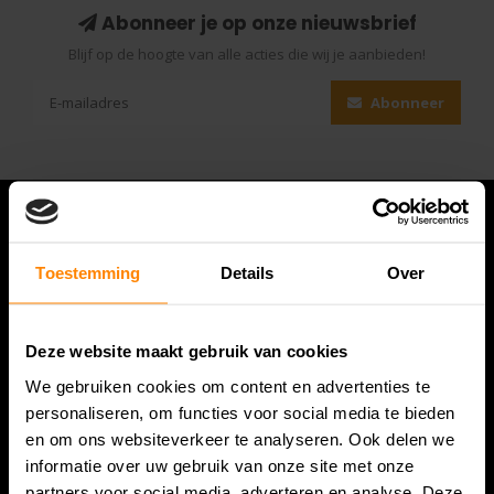
Abonneer je op onze nieuwsbrief
Blijf op de hoogte van alle acties die wij je aanbieden!
Abonneer
Toestemming
Details
Over
Deze website maakt gebruik van cookies
We gebruiken cookies om content en advertenties te
personaliseren, om functies voor social media te bieden
Bespanracket.nl is dé racketspecialist van Lelystad en
en om ons websiteverkeer te analyseren. Ook delen we
omstreken.
informatie over uw gebruik van onze site met onze
partners voor social media, adverteren en analyse. Deze