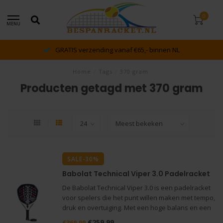
0
MENU
GRATIS verzending vanaf €65,- binnen NL
Home
/
Tags
/
370 gram
Producten getagd met 370 gram
SALE-30%
Babolat Technical Viper 3.0 Padelracket
De Babolat Technical Viper 3.0 is een padelracket
voor spelers die het punt willen maken met tempo,
druk en overtuiging. Met een hoge balans en een
gewicht van 370 gram ligt het racket krachtig in de
€259,99
€369,99