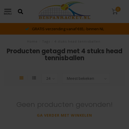
0
MENU
GRATIS verzending vanaf €65,- binnen NL
Home
/
Tags
/
4 stuks head tennisballen
Producten getagd met 4 stuks head
tennisballen
Geen producten gevonden!
GA VERDER MET WINKELEN