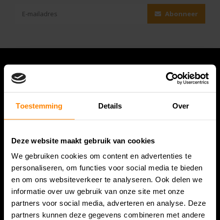
Abonneer
Toestemming
Details
Over
Deze website maakt gebruik van cookies
We gebruiken cookies om content en advertenties te
Bespanracket.nl is dé racketspecialist van Lelystad en
personaliseren, om functies voor social media te bieden
omstreken.
en om ons websiteverkeer te analyseren. Ook delen we
informatie over uw gebruik van onze site met onze
Snijdersstraat 6
partners voor social media, adverteren en analyse. Deze
8224 AA Lelystad
partners kunnen deze gegevens combineren met andere
Nederland