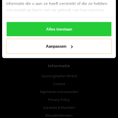
informatie die u aan ze heeft verstrekt of die ze hebben
verzameld op basis van uw gebruik van hun services.
06-57276080
info@bespanracket.nl
Alles toestaan
Aanpassen
Informatie
Openingstijden Winkel
Contact
Algemene voorwaarden
Privacy Policy
Garantie & Klachten
Betaalmethoden